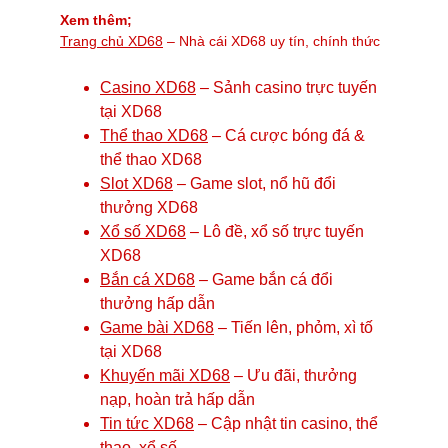
Xem thêm;
Trang chủ XD68
 – Nhà cái XD68 uy tín, chính thức
Casino XD68
 – Sảnh casino trực tuyến 
tại XD68
Thể thao XD68
 – Cá cược bóng đá & 
thể thao XD68
Slot XD68
 – Game slot, nổ hũ đổi 
thưởng XD68
Xổ số XD68
 – Lô đề, xổ số trực tuyến 
XD68
Bắn cá XD68
 – Game bắn cá đổi 
thưởng hấp dẫn
Game bài XD68
 – Tiến lên, phỏm, xì tố 
tại XD68
Khuyến mãi XD68
 – Ưu đãi, thưởng 
nạp, hoàn trả hấp dẫn
Tin tức XD68
 – Cập nhật tin casino, thể 
thao, xổ số