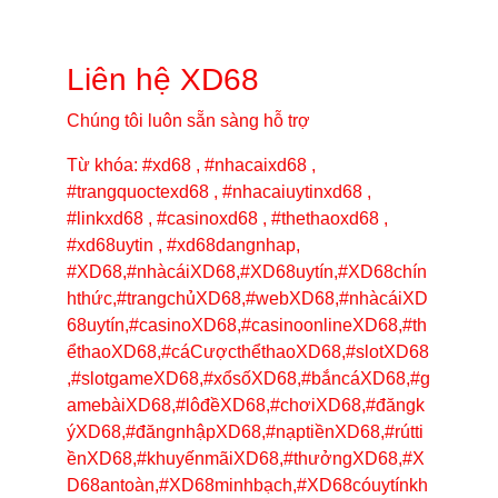
Liên hệ XD68
Chúng tôi luôn sẵn sàng hỗ trợ
Từ khóa: #xd68 , #nhacaixd68 , 
#trangquoctexd68 , #nhacaiuytinxd68 , 
#linkxd68 , #casinoxd68 , #thethaoxd68 , 
#xd68uytin , #xd68dangnhap, 
#XD68,#nhàcáiXD68,#XD68uytín,#XD68chín
hthức,#trangchủXD68,#webXD68,#nhàcáiXD
68uytín,#casinoXD68,#casinoonlineXD68,#th
ểthaoXD68,#cáCượcthểthaoXD68,#slotXD68
,#slotgameXD68,#xổsốXD68,#bắncáXD68,#g
amebàiXD68,#lôđềXD68,#chơiXD68,#đăngk
ýXD68,#đăngnhậpXD68,#nạptiềnXD68,#rútti
ềnXD68,#khuyếnmãiXD68,#thưởngXD68,#X
D68antoàn,#XD68minhbạch,#XD68cóuytínkh