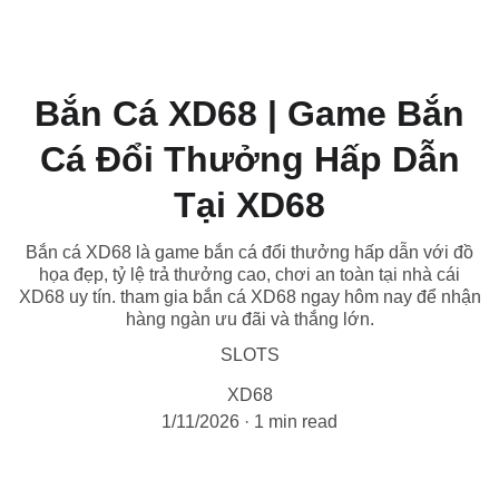
Bắn Cá XD68 | Game Bắn
Cá Đổi Thưởng Hấp Dẫn
Tại XD68
Bắn cá XD68 là game bắn cá đổi thưởng hấp dẫn với đồ
họa đẹp, tỷ lệ trả thưởng cao, chơi an toàn tại nhà cái
XD68 uy tín. tham gia bắn cá XD68 ngay hôm nay để nhận
hàng ngàn ưu đãi và thắng lớn.
SLOTS
XD68
1/11/2026
1 min read