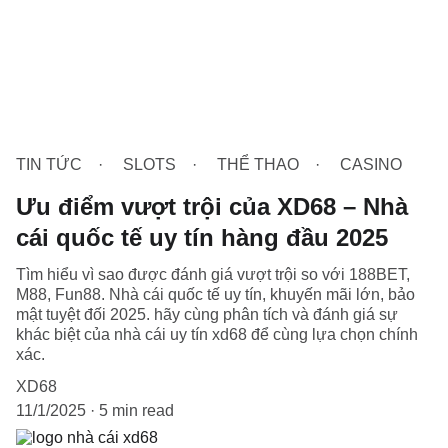
TIN TỨC
SLOTS
THỂ THAO
CASINO
Ưu điểm vượt trội của XD68 – Nhà
cái quốc tế uy tín hàng đầu 2025
Tìm hiểu vì sao được đánh giá vượt trội so với 188BET,
M88, Fun88. Nhà cái quốc tế uy tín, khuyến mãi lớn, bảo
mật tuyệt đối 2025. hãy cùng phân tích và đánh giá sự
khác biệt của nhà cái uy tín xd68 để cùng lựa chọn chính
xác.
XD68
11/1/2025
5 min read