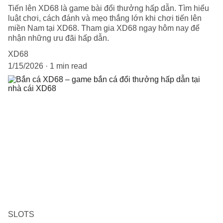
Tiến lên XD68 là game bài đổi thưởng hấp dẫn. Tìm hiểu
luật chơi, cách đánh và mẹo thắng lớn khi chơi tiến lên
miền Nam tại XD68. Tham gia XD68 ngay hôm nay để
nhận những ưu đãi hấp dẫn.
XD68
1/15/2026
1 min read
SLOTS