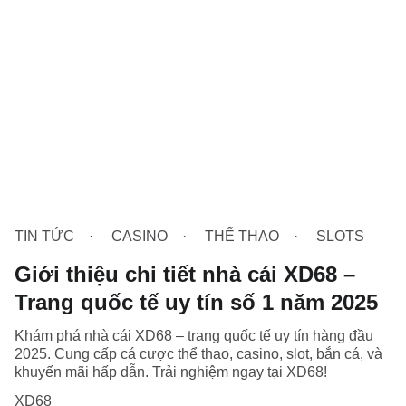
TIN TỨC
CASINO
THỂ THAO
SLOTS
Giới thiệu chi tiết nhà cái XD68 –
Trang quốc tế uy tín số 1 năm 2025
Khám phá nhà cái XD68 – trang quốc tế uy tín hàng đầu
2025. Cung cấp cá cược thể thao, casino, slot, bắn cá, và
khuyến mãi hấp dẫn. Trải nghiệm ngay tại XD68!
XD68