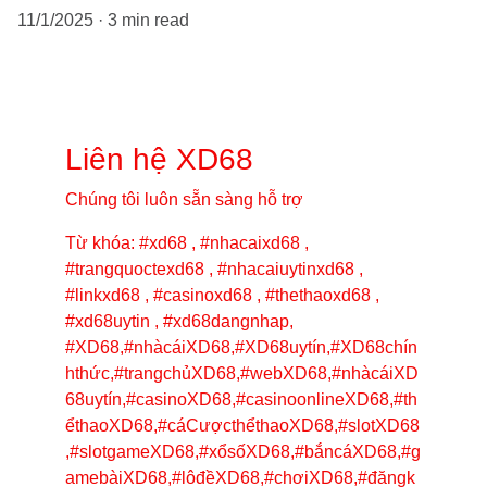
11/1/2025
3 min read
Liên hệ XD68
Chúng tôi luôn sẵn sàng hỗ trợ
Từ khóa: #xd68 , #nhacaixd68 , 
#trangquoctexd68 , #nhacaiuytinxd68 , 
#linkxd68 , #casinoxd68 , #thethaoxd68 , 
#xd68uytin , #xd68dangnhap, 
#XD68,#nhàcáiXD68,#XD68uytín,#XD68chín
hthức,#trangchủXD68,#webXD68,#nhàcáiXD
68uytín,#casinoXD68,#casinoonlineXD68,#th
ểthaoXD68,#cáCượcthểthaoXD68,#slotXD68
,#slotgameXD68,#xổsốXD68,#bắncáXD68,#g
amebàiXD68,#lôđềXD68,#chơiXD68,#đăngk