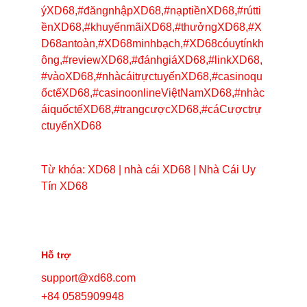
ýXD68,#đăngnhậpXD68,#nạptiềnXD68,#rútti
ềnXD68,#khuyếnmãiXD68,#thưởngXD68,#X
D68antoàn,#XD68minhbạch,#XD68cóuytínkh
ông,#reviewXD68,#đánhgiáXD68,#linkXD68,
#vàoXD68,#nhàcáitrựctuyếnXD68,#casinoqu
ốctếXD68,#casinoonlineViệtNamXD68,#nhàc
áiquốctếXD68,#trangcượcXD68,#cáCượctrự
ctuyếnXD68
Từ khóa: XD68 | nhà cái XD68 | Nhà Cái Uy 
Tín XD68
Hỗ trợ
support@xd68.com
+84 0585909948