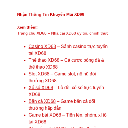
Nhận Thông Tin Khuyến Mãi XD68
Xem thêm;
Trang chủ XD68
 – Nhà cái XD68 uy tín, chính thức
Casino XD68
 – Sảnh casino trực tuyến 
tại XD68
Thể thao XD68
 – Cá cược bóng đá & 
thể thao XD68
Slot XD68
 – Game slot, nổ hũ đổi 
thưởng XD68
Xổ số XD68
 – Lô đề, xổ số trực tuyến 
XD68
Bắn cá XD68
 – Game bắn cá đổi 
thưởng hấp dẫn
Game bài XD68
 – Tiến lên, phỏm, xì tố 
tại XD68