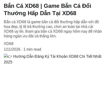
Bắn Cá XD68 | Game Bắn Cá Đổi
Thưởng Hấp Dẫn Tại XD68
Bắn cá XD68 là game bắn cá đổi thưởng hấp dẫn với đồ
họa đẹp, tỷ lệ trả thưởng cao, chơi an toàn tại nhà cái
XD68 uy tín. tham gia bắn cá XD68 ngay hôm nay để nhận
hàng ngàn ưu đãi và thắng lớn.
XD68
1/11/2026
1 min read