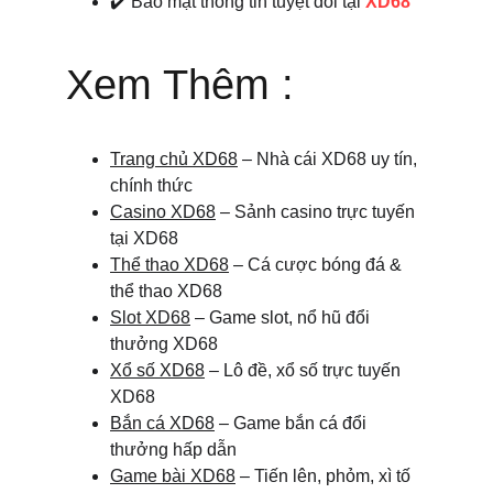
✔️ Bảo mật thông tin tuyệt đối tại 
XD68
Xem Thêm :
Trang chủ XD68
 – Nhà cái XD68 uy tín, 
chính thức
Casino XD68
 – Sảnh casino trực tuyến 
tại XD68
Thể thao XD68
 – Cá cược bóng đá & 
thể thao XD68
Slot XD68
 – Game slot, nổ hũ đổi 
thưởng XD68
Xổ số XD68
 – Lô đề, xổ số trực tuyến 
XD68
Bắn cá XD68
 – Game bắn cá đổi 
thưởng hấp dẫn
Game bài XD68
 – Tiến lên, phỏm, xì tố 