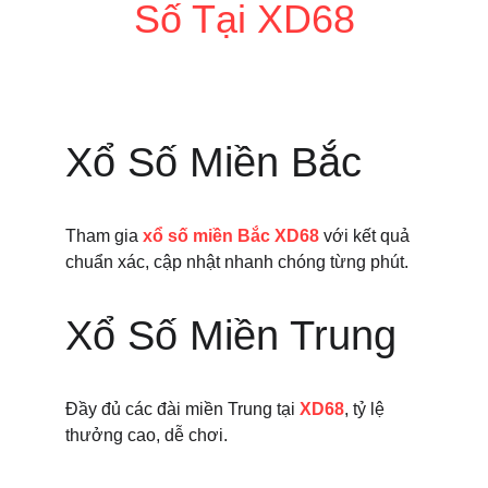
Số Tại XD68
Xổ Số Miền Bắc
Tham gia 
xổ số miền Bắc XD68
 với kết quả 
chuẩn xác, cập nhật nhanh chóng từng phút.
Xổ Số Miền Trung
Đầy đủ các đài miền Trung tại 
XD68
, tỷ lệ 
thưởng cao, dễ chơi.